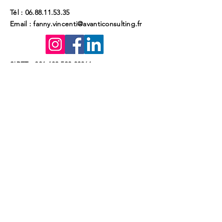
Tél :
06.88.11.53.35
Email :
fanny.vincenti@avanticonsulting.fr
SIRET :
801 483 520 00061
NDA :
76311407031