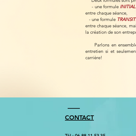
Deux formules sont pr
- une formule
INITIA
entre chaque séance,
- une formule
TRANSI
entre chaque séance, mais
la création de son entrepri
Parlons en ensemble lor
entretien si et seuleme
carrière!
CONTACT
Tél : 06.88.11.53.35