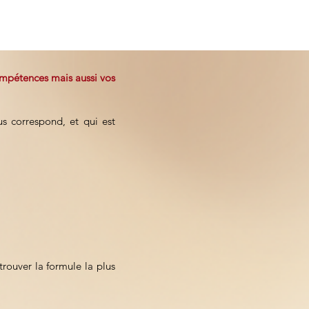
mpétences mais aussi vos
s correspond, et qui est
rouver la formule la plus