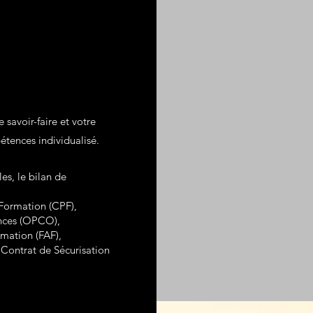
e savoir-faire et votre
étences individualisé.
s, le bilan de
ormation (CPF),
nces (OPCO),
mation (FAF),
 Contrat de Sécurisation